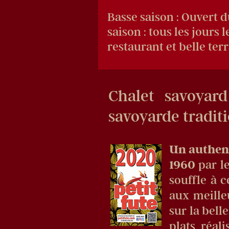
Basse saison : Ouvert d
saison : tous les jours 
restaurant et belle terr
Chalet savoyard
savoyarde tradit
Un authen
1960
par l
souffle à c
aux meille
sur la bell
plats réal