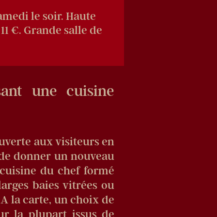
amedi le soir. Haute
 11 €. Grande salle de
sant une cuisine
uverte aux visiteurs en
 de donner un nouveau
a cuisine du chef formé
larges baies vitrées ou
 A la carte, un choix de
ur la plupart issus de