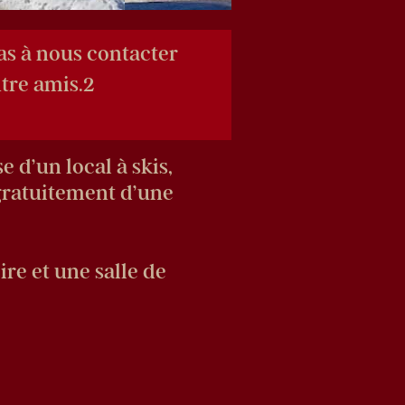
pas à nous contacter
ntre amis.2
 d’un local à skis,
 gratuitement d’une
re et une salle de