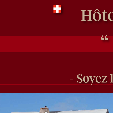
Hôte
“
- Soyez 