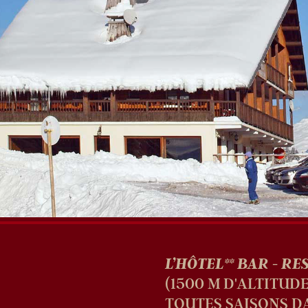
L’HÔTEL** BAR - R
(1500 M D'ALTITUD
TOUTES SAISONS DA