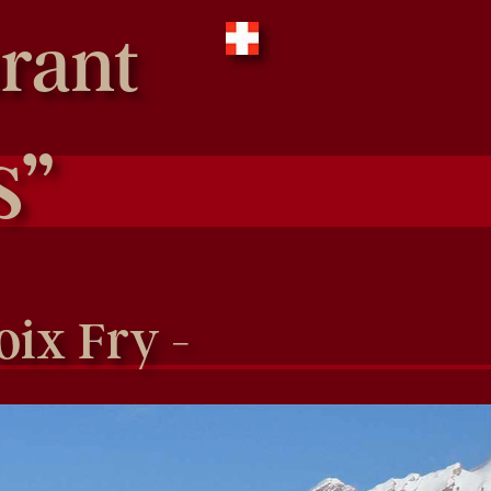
urant
s”
oix Fry -