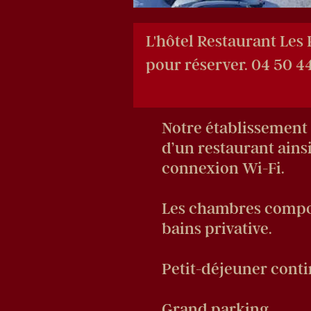
L'hôtel Restaurant Les 
pour réserver. 04 50 44
Notre établissement 
d’un restaurant ains
connexion Wi-Fi.
Les chambres comport
bains privative.
Petit-déjeuner conti
Grand parking