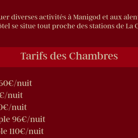
r diverses activités à Manigod et aux alento
ôtel se situe tout proche des stations de La
Tarifs des Chambres
60€/nuit
€/nuit
0€/nuit
le 96€/nuit
e 110€/nuit